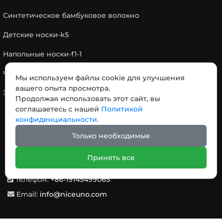
Синтетическое бамбуковое волокно
Детские носки-k5
Напольные носки-f1-1
Чулок-s3
Мы используем файлы cookie для улучшения
вашего опыта просмотра.
Зимние термоколготки-w2
Продолжая использовать этот сайт, вы
соглашаетесь с нашей
Политикой
конфиденциальности.
КОНТАКТЫ
Только необходимые
Адрес: № 18，Дорога отделения Чэнси,, город
Принять все
Пинху, провинция Чжэцзян, Китай 314200
Телефон:
+86-19145499065
Email:
info@niceuno.com