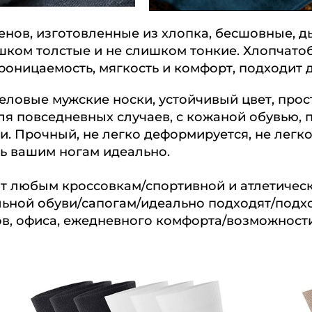
енов, изготовленные из хлопка, бесшовные, 
шком толстые и не слишком тонкие. Хлопчатоб
роницаемость, мягкость и комфорт, подходит д
ловые мужские носки, устойчивый цвет, прос
ля повседневных случаев, с кожаной обувью, 
. Прочный, не легко деформируется, не легко
ть вашим ногам идеально.
ют любым кроссовкам/спортивной и атлетичес
ной обуви/сапогам/идеально подходят/подход
ов, офиса, ежедневного комфорта/возможност