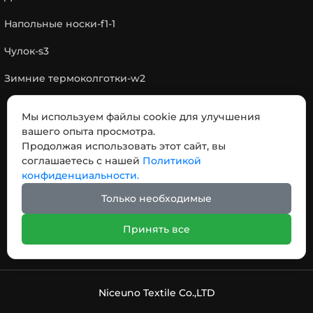
Напольные носки-f1-1
Чулок-s3
Зимние термоколготки-w2
Мы используем файлы cookie для улучшения
КОНТАКТЫ
вашего опыта просмотра.
Продолжая использовать этот сайт, вы
соглашаетесь с нашей
Политикой
Адрес: № 18，Дорога отделения Чэнси,, город
конфиденциальности.
Пинху, провинция Чжэцзян, Китай 314200
Только необходимые
Телефон:
+86-19145499065
Email:
info@niceuno.com
Принять все
Niceuno Textile Co.,LTD