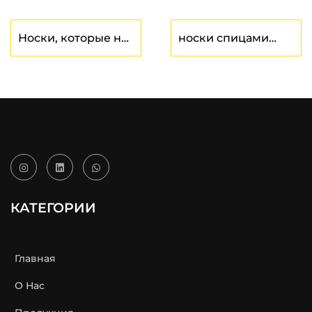
Носки, которые не
носки спицами
натирают ноги
завод
завод
КАТЕГОРИИ
Главная
О Нас