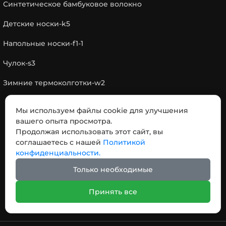
Синтетическое бамбуковое волокно
Детские носки-k5
Напольные носки-f1-1
Чулок-s3
Зимние термоколготки-w2
Мы используем файлы cookie для улучшения
КОНТАКТЫ
вашего опыта просмотра.
Продолжая использовать этот сайт, вы
соглашаетесь с нашей
Политикой
Адрес: № 18，Дорога отделения Чэнси,, город
конфиденциальности.
Пинху, провинция Чжэцзян, Китай 314200
Только необходимые
Телефон:
+86-19145499065
Email:
info@niceuno.com
Принять все