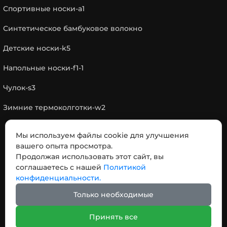
Спортивные носки-a1
Синтетическое бамбуковое волокно
Детские носки-k5
Напольные носки-f1-1
Чулок-s3
Зимние термоколготки-w2
Мы используем файлы cookie для улучшения
КОНТАКТЫ
вашего опыта просмотра.
Продолжая использовать этот сайт, вы
соглашаетесь с нашей
Политикой
Адрес: № 18，Дорога отделения Чэнси,, город
конфиденциальности.
Пинху, провинция Чжэцзян, Китай 314200
Только необходимые
Телефон:
+86-19145499065
Email:
info@niceuno.com
Принять все