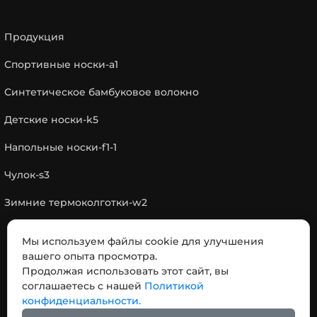
Продукция
Спортивные носки-a1
Синтетическое бамбуковое волокно
Детские носки-k5
Напольные носки-f1-1
Чулок-s3
Зимние термоколготки-w2
Мы используем файлы cookie для улучшения
КОНТАКТЫ
вашего опыта просмотра.
Продолжая использовать этот сайт, вы
соглашаетесь с нашей
Политикой
Адрес: № 18，Дорога отделения Чэнси,, город
конфиденциальности.
Пинху, провинция Чжэцзян, Китай 314200