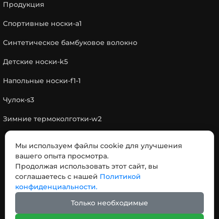
Продукция
Спортивные носки-a1
Синтетическое бамбуковое волокно
Детские носки-k5
Напольные носки-f1-1
Чулок-s3
Зимние термоколготки-w2
Мы используем файлы cookie для улучшения
КОНТАКТЫ
вашего опыта просмотра.
Продолжая использовать этот сайт, вы
соглашаетесь с нашей
Политикой
Адрес: № 18，Дорога отделения Чэнси,, город
конфиденциальности.
Пинху, провинция Чжэцзян, Китай 314200
Только необходимые
Телефон:
+86-19145499065
Email:
info@niceuno.com